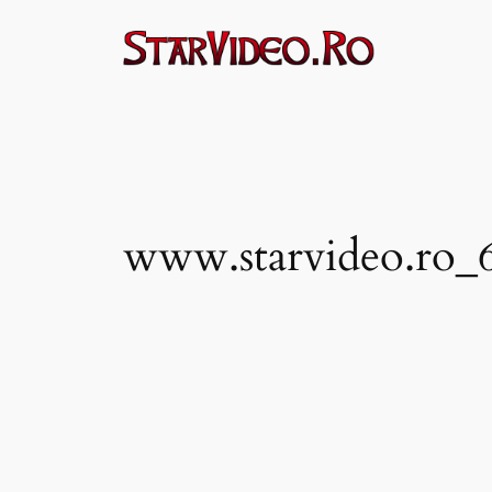
Sari
la
conținut
www.starvideo.ro_