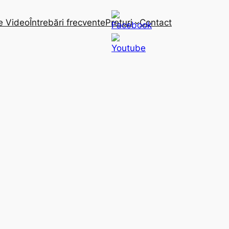
e Video
Întrebări frecvente
Preturi
Contact