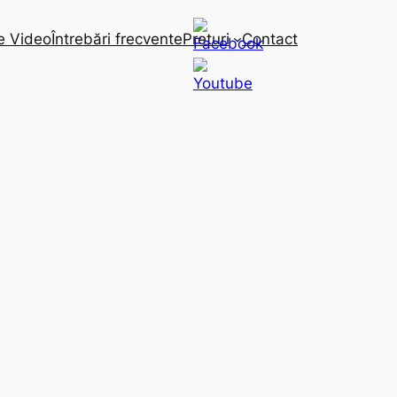
e Video
Întrebări frecvente
Preturi
Contact