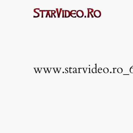
Sari
la
conținut
www.starvideo.ro_