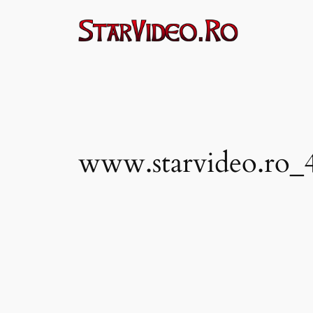
Sari
la
conținut
www.starvideo.ro_