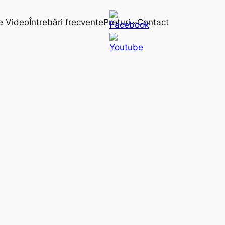
e Video
Întrebări frecvente
Preturi
Contact