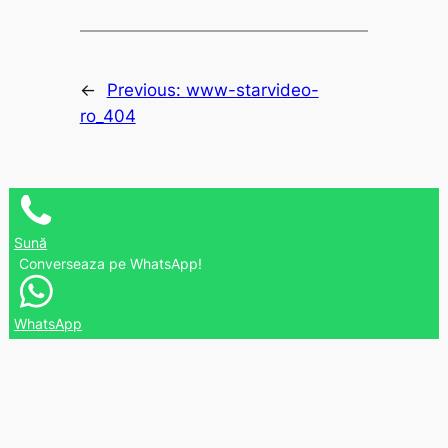
←
Previous:
www-starvideo-
ro_404
Sună
Converseaza pe WhatsApp!
WhatsApp