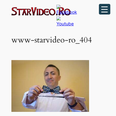
Sari
la
conținut
www-starvideo-ro_404