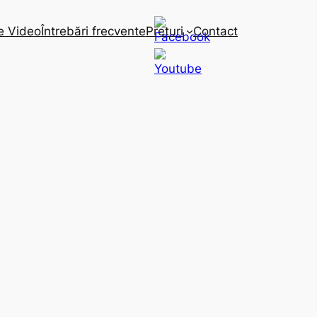
e Video
Întrebări frecvente
Preturi
Contact