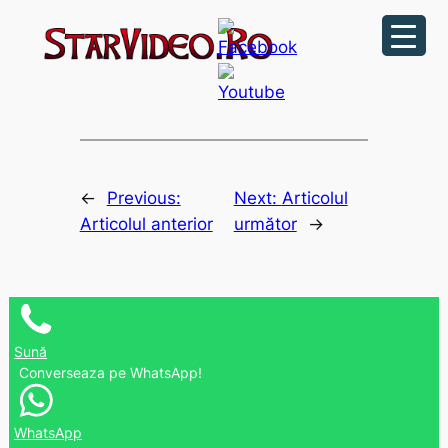
Sari
la
conținut
←
Previous:
Next:
Articolul
Articolul anterior
următor
→
Sună
Converseaza pe WhatsApp!
WhatsApp