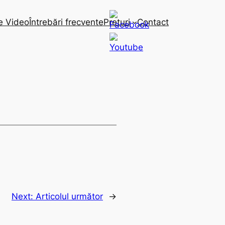
e Video
Întrebări frecvente
Preturi
Contact
Next:
Articolul următor
→