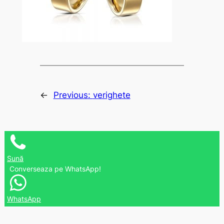
←
Previous:
verighete
Sună
Converseaza pe WhatsApp!
WhatsApp