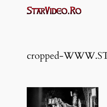
Sari
la
conținut
cropped-WWW.ST