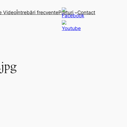
e Video
Întrebări frecvente
Preturi
Contact
jpg