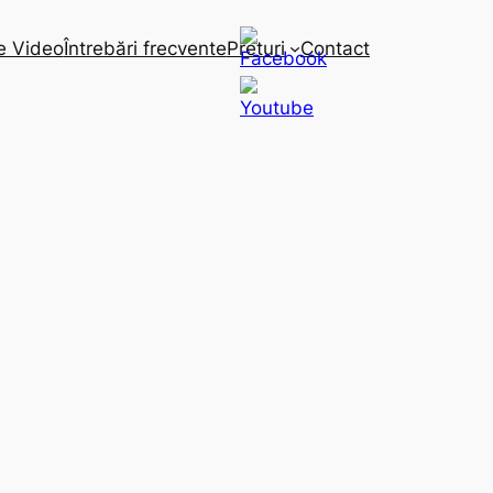
e Video
Întrebări frecvente
Preturi
Contact