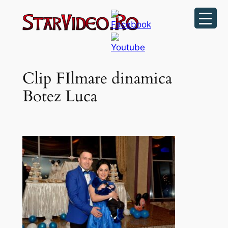
Sari
la
conținut
Clip FIlmare dinamica
Botez Luca