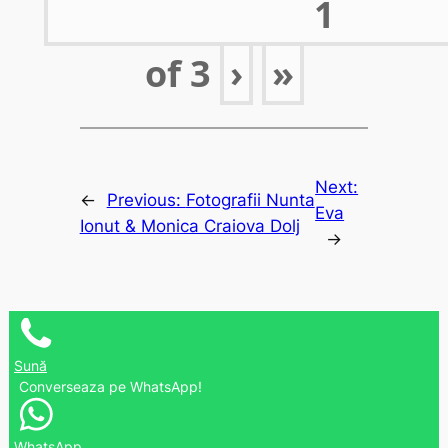
of
3
›
»
Next:
←
Previous:
Fotografii Nunta
Eva
Ionut & Monica Craiova Dolj
→
Sună
Converseaza pe WhatsApp!
WhatsApp