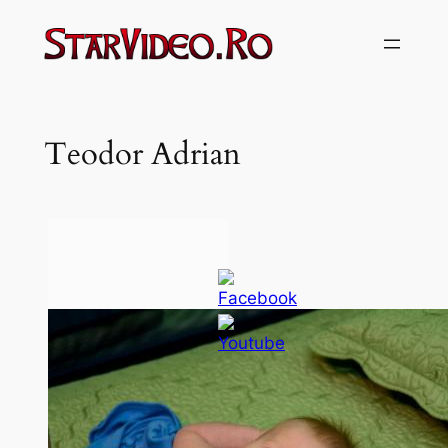
Sari
la
conținut
Teodor Adrian