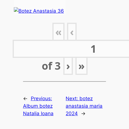
«
‹
of
3
›
»
←
Previous:
Next:
botez
Album botez
anastasia maria
Natalia Ioana
2024
→