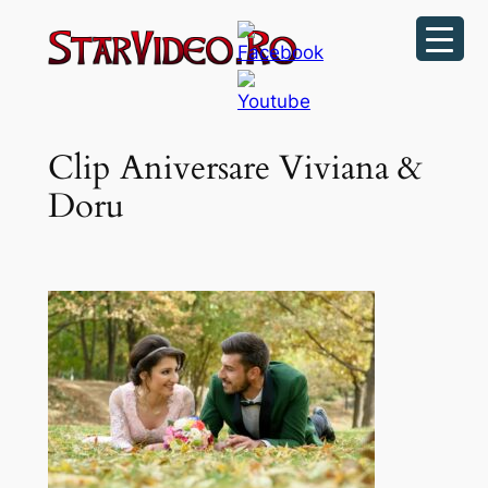
Sari
la
conținut
Clip Aniversare Viviana &
Doru