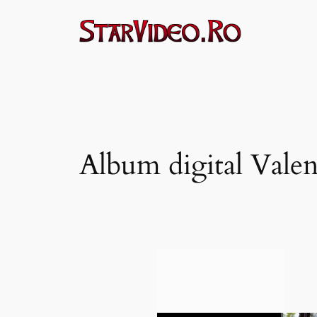
Sari
la
conținut
Album digital Valen