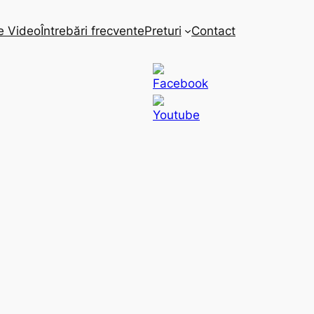
e Video
Întrebări frecvente
Preturi
Contact