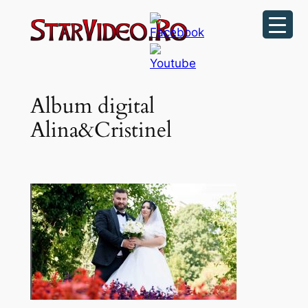
Sari
la
conținut
Album digital
Alina&Cristinel