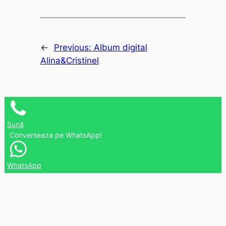
←
Previous:
Album digital
Alina&Cristinel
Sună
Converseaza pe WhatsApp!
WhatsApp