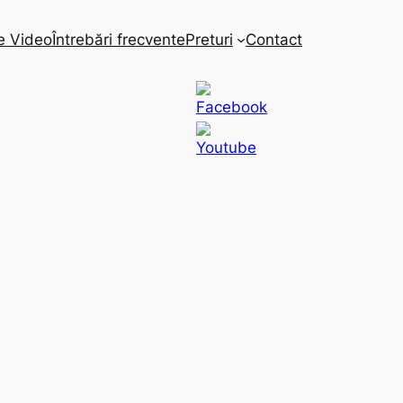
e Video
Întrebări frecvente
Preturi
Contact