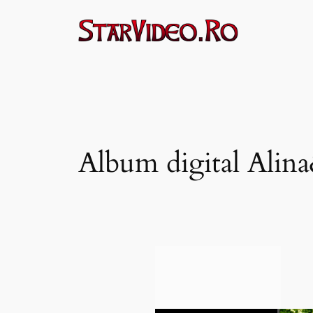
Sari
la
conținut
Album digital Alina