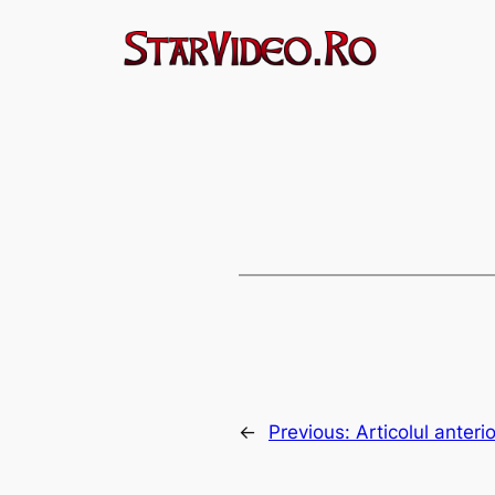
Sari
la
conținut
←
Previous:
Articolul anterio