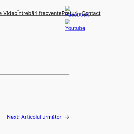
e Video
Întrebări frecvente
Preturi
Contact
Next:
Articolul următor
→