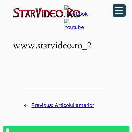
Sari
la
conținut
www.starvideo.ro_2
←
Previous:
Articolul anterior