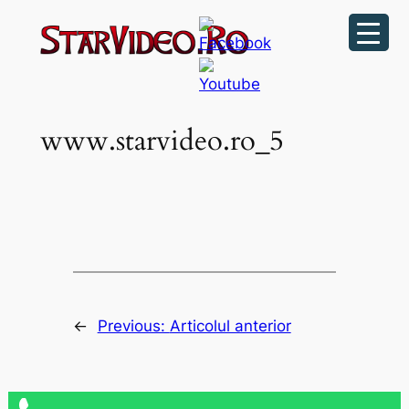
Sari
la
conținut
www.starvideo.ro_5
←
Previous:
Articolul anterior