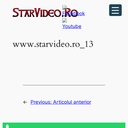
Sari
la
conținut
www.starvideo.ro_13
←
Previous:
Articolul anterior