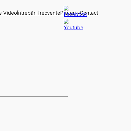
e Video
Întrebări frecvente
Preturi
Contact