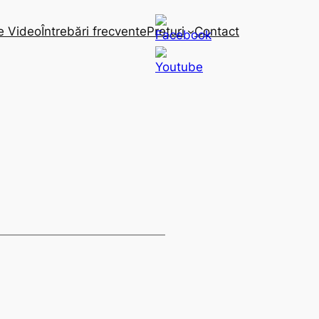
e Video
Întrebări frecvente
Preturi
Contact