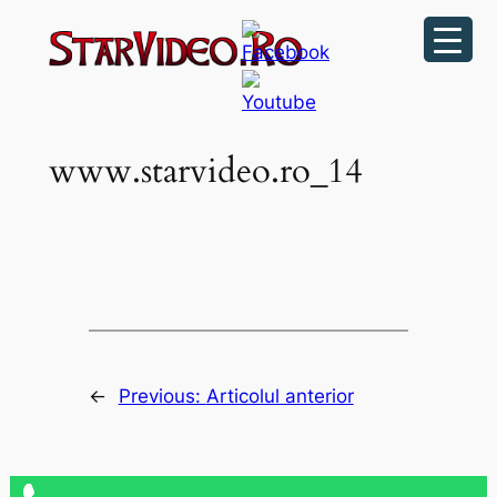
Sari
la
conținut
www.starvideo.ro_14
←
Previous:
Articolul anterior