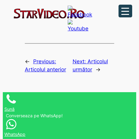
Sari
la
conținut
←
Previous:
Next:
Articolul
Articolul anterior
următor
→
Sună
Converseaza pe WhatsApp!
WhatsApp