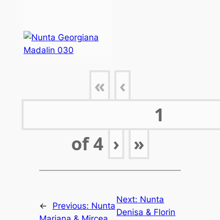
«
‹
of
4
›
»
Next:
Nunta
←
Previous:
Nunta
Denisa & Florin
Mariana & Mircea