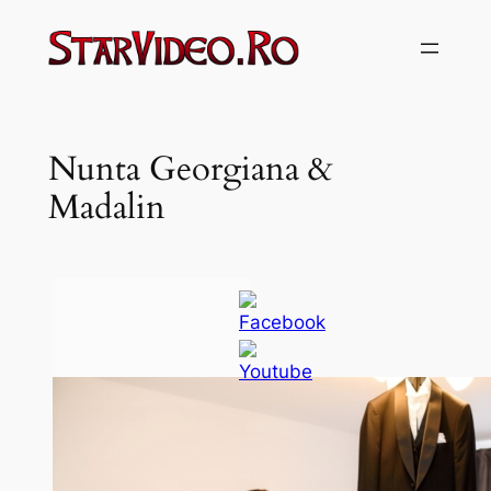
Sari
la
conținut
Nunta Georgiana &
Madalin