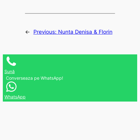
←
Previous:
Nunta Denisa & Florin
Sună
Converseaza pe WhatsApp!
WhatsApp