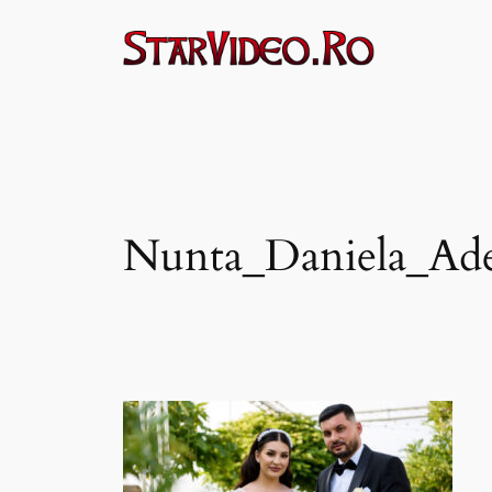
Sari
la
conținut
Nunta_Daniela_Ade