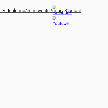
e Video
Întrebări frecvente
Preturi
Contact