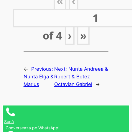
«
‹
of
4
›
»
←
Previous:
Next:
Nunta Andreea &
Nunta Elga &
Robert & Botez
Marius
Octavian Gabriel
→
Sună
Converseaza pe WhatsApp!