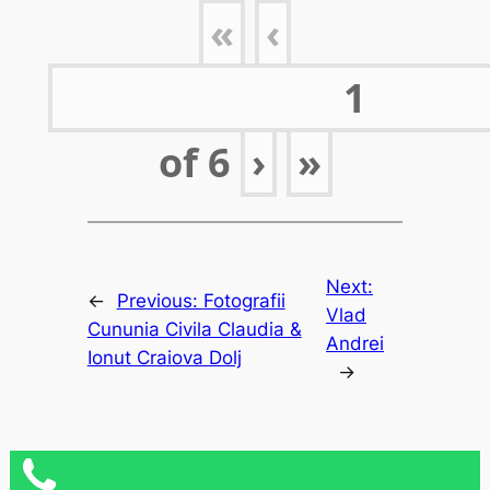
«
‹
of
6
›
»
Next:
←
Previous:
Fotografii
Vlad
Cununia Civila Claudia &
Andrei
Ionut Craiova Dolj
→