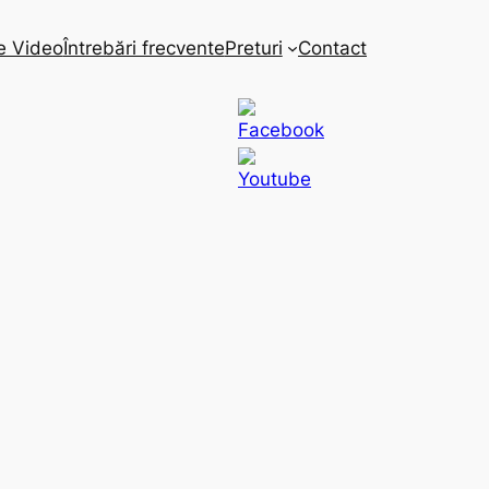
e Video
Întrebări frecvente
Preturi
Contact