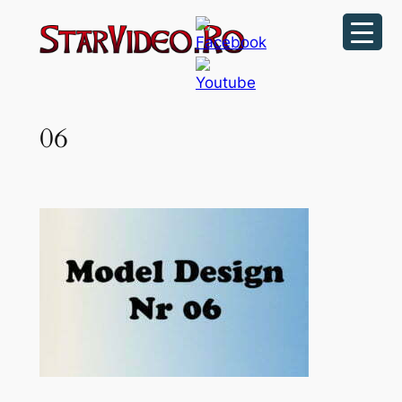
Sari
la
conținut
06