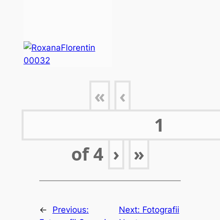
«
‹
of
4
›
»
←
Previous:
Next:
Fotografii