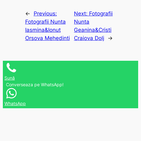
←
Previous:
Next:
Fotografii
Fotografii Nunta
Nunta
Iasmina&Ionut
Geanina&Cristi
Orsova Mehedinti
Craiova Dolj
→
Sună
Converseaza pe WhatsApp!
WhatsApp