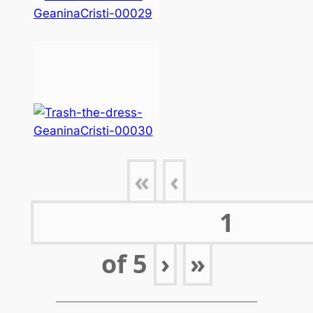
«
‹
of
5
›
»