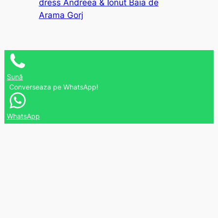
dress Andreea & Ionut Baia de
Arama Gorj
Sună
Converseaza pe WhatsApp!
WhatsApp