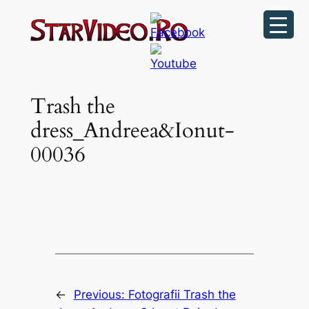
Sari
la
conținut
Trash the
dress_Andreea&Ionut-
00036
←
Previous:
Fotografii Trash the