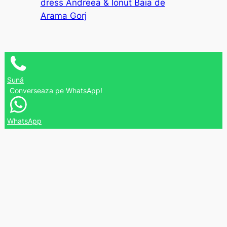
dress Andreea & Ionut Baia de
Arama Gorj
Sună
Converseaza pe WhatsApp!
WhatsApp