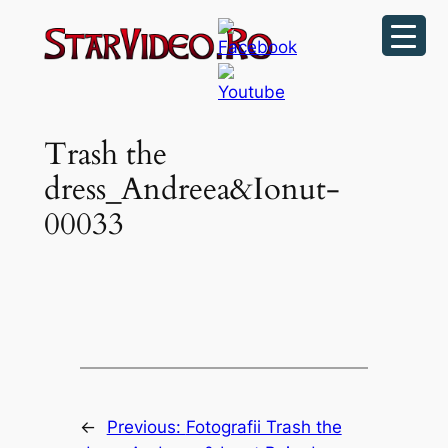
Sari
la
conținut
Trash the
dress_Andreea&Ionut-
00033
←
Previous:
Fotografii Trash the