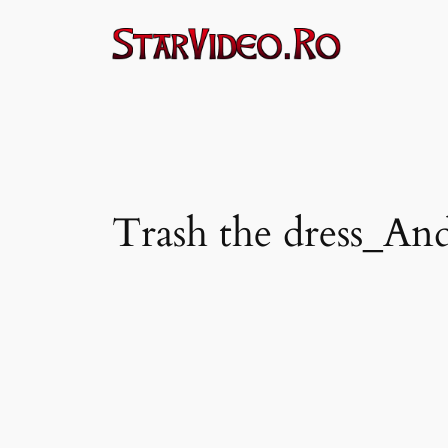
Sari
la
conținut
Trash the dress_An