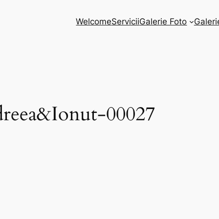
Welcome
Servicii
Galerie Foto
Galeri
dreea&Ionut-00027