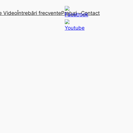
e Video
Întrebări frecvente
Preturi
Contact