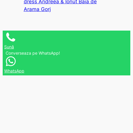
dress Andreea & Ionut Baia de
Arama Gorj
Sună
Converseaza pe WhatsApp!
WhatsApp