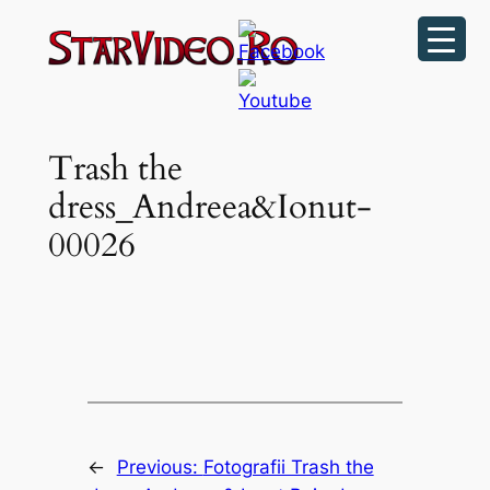
Sari
la
conținut
Trash the
dress_Andreea&Ionut-
00026
←
Previous:
Fotografii Trash the