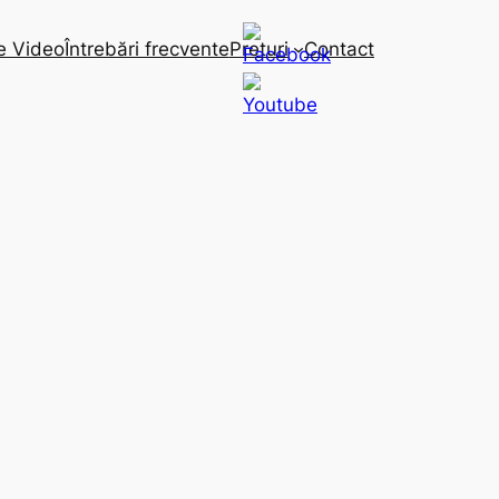
e Video
Întrebări frecvente
Preturi
Contact