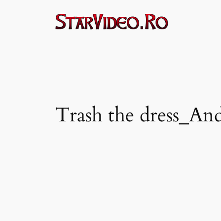
Sari
la
conținut
Trash the dress_An