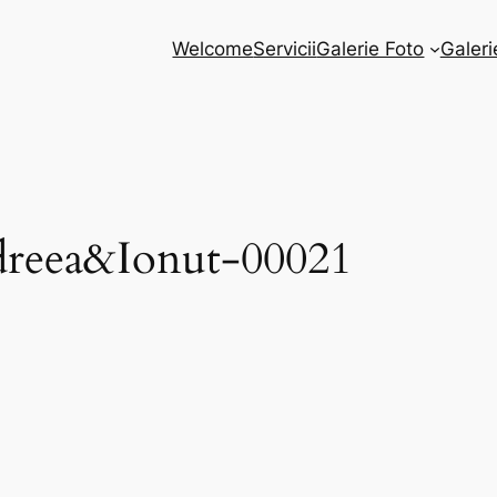
Welcome
Servicii
Galerie Foto
Galeri
dreea&Ionut-00021