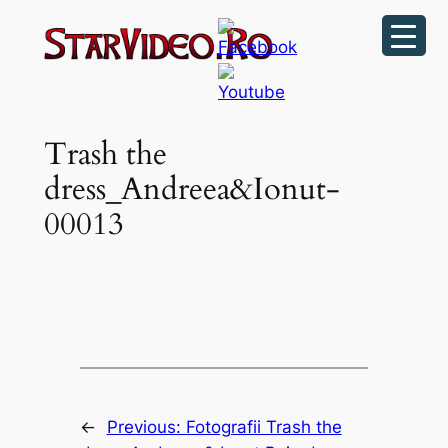
Sari
la
conținut
Trash the
dress_Andreea&Ionut-
00013
←
Previous:
Fotografii Trash the