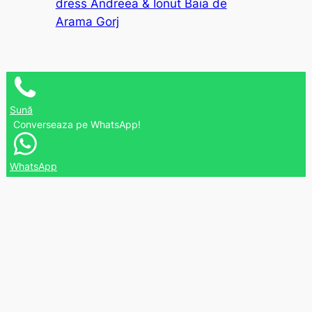
dress Andreea & Ionut Baia de
Arama Gorj
Sună
Converseaza pe WhatsApp!
WhatsApp