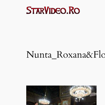
Sari
la
conținut
Nunta_Roxana&Flo