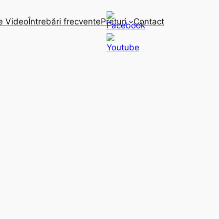
e Video
Întrebări frecvente
Preturi
Contact