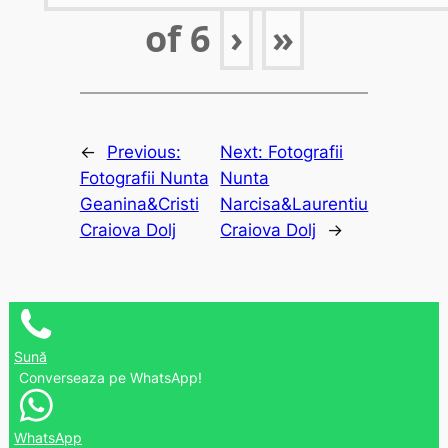
of
6
›
»
←
Previous:
Next:
Fotografii
Fotografii Nunta
Nunta
Geanina&Cristi
Narcisa&Laurentiu
Craiova Dolj
Craiova Dolj
→
Sună
Converseaza pe WhatsApp!
WhatsApp