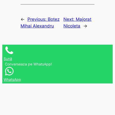
←
Previous:
Botez
Next:
Majorat
Mihai Alexandru
Nicoleta
→
Sună
Converseaza pe WhatsApp!
WhatsApp