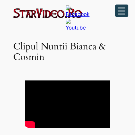
Sari
la
conținut
Clipul Nuntii Bianca &
Cosmin