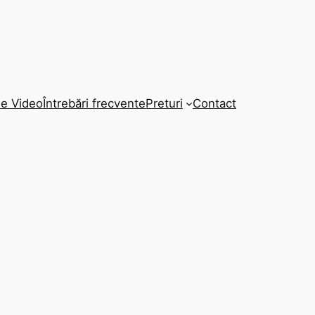
ie Video
Întrebări frecvente
Preturi
Contact