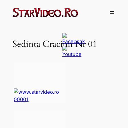
Sari
la
conținut
Sedinta Craciun Nr 01