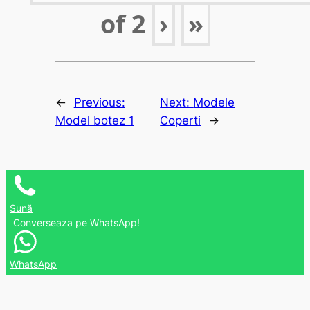
of
2
›
»
←
Previous:
Next:
Modele
Model botez 1
Coperti
→
Sună
Converseaza pe WhatsApp!
WhatsApp