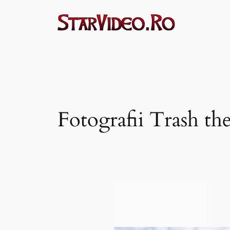
Sari
la
conținut
Fotografii Trash t