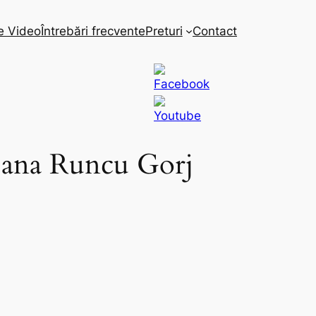
e Video
Întrebări frecvente
Preturi
Contact
 Iana Runcu Gorj