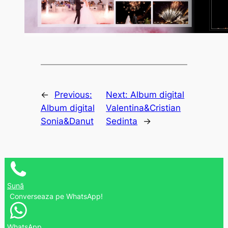
←
Previous:
Next:
Album digital
Album digital
Valentina&Cristian
Sonia&Danut
Sedinta
→
Sună
Converseaza pe WhatsApp!
WhatsApp