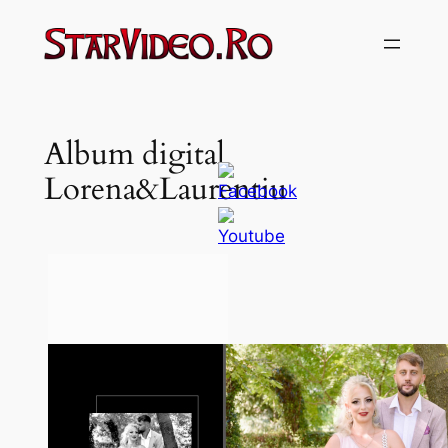
Sari
la
conținut
Album digital
Lorena&Laurentiu