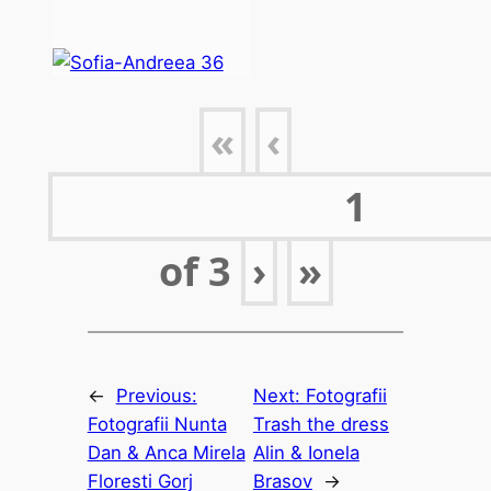
«
‹
of
3
›
»
←
Previous:
Next:
Fotografii
Fotografii Nunta
Trash the dress
Dan & Anca Mirela
Alin & Ionela
Floresti Gorj
Brasov
→