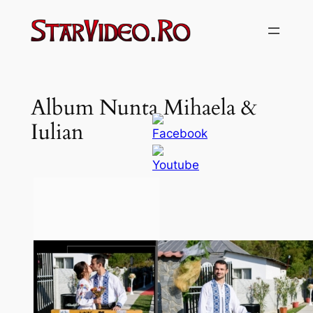
Sari
la
conținut
Album Nunta Mihaela &
Iulian