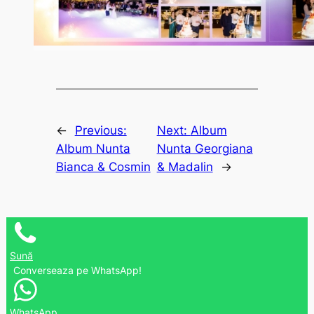
←
Previous:
Next:
Album
Album Nunta
Nunta Georgiana
Bianca & Cosmin
& Madalin
→
Sună
Converseaza pe WhatsApp!
WhatsApp